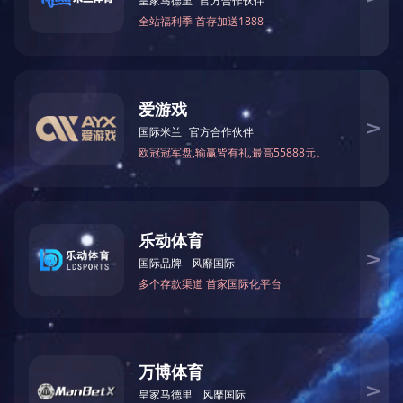
赞
上一个：
数控完美体育·完美官方网站-完美体育（中国） 的设备维保
下一个：
闸式剪板机有哪些特点？
推荐产品
型材弯曲机
数控完美体育·完美官方网站-完美体育（中
国） 的模具该如何选择，我们可以从上模与下
模两部分来分析 1.收先来聊聊数控完美体
/ 2023-02-10
育·完美官方网站-完美体育（中国） 上模的选
择 上模的选择要依据折弯力的大小来决
W12大型四辊卷板机
定，注意模具的负荷不能超过极限，如果用户
数控完美体育·完美官方网站-完美体育（中
选择特殊模具需特别注意这些...
国） 的模具该如何选择，我们可以从上模与下
模两部分来分析 1.收先来聊聊数控完美体
/ 2023-02-10